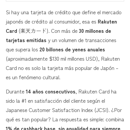
Los 10 Beneficios Principales de Rakuten Card
Si hay una tarjeta de crédito que define el mercado
1. Cashback de 1% Sin Excepciones (Casi)
japonés de crédito al consumidor, esa es
Rakuten
2. 3% Base en Rakuten Ichiba Sin Esfuerzo
Card
(楽天カード). Con más de
30 millones de
tarjetas emitidas
y un volumen de transacciones
3. Campañas Épicas: Rakuten Ichiba 0 y 5 Days
que supera los
20 billones de yenes anuales
4. Rakuten Points: El Sistema de Puntos Más
(aproximadamente $130 mil millones USD), Rakuten
Versátil de Japón
Card no es solo la tarjeta más popular de Japón –
5. Sin Anualidad Para Siempre
es un fenómeno cultural.
6. Fácil Aprobación y Proceso Rápido
Durante
14 años consecutivos
, Rakuten Card ha
7. Integración Perfecta con Rakuten Ecosystem
sido la #1 en satisfacción del cliente según el
8. Seguro de Viaje Incluido
Japanese Customer Satisfaction Index (JCSI). ¿Por
9. Diseños Personalizados y Ediciones Especiales
qué es tan popular? La respuesta es simple: combina
10. App y Gestión Online Excelente
1% de cashback base
,
sin anualidad para siempre
,