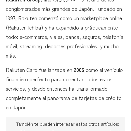
Desventajas a Considerar
conglomerados más grandes de Japón. Fundado en
1997, Rakuten comenzó como un marketplace online
Comparación: Rakuten Card vs Competidores
(Rakuten Ichiba) y ha expandido a prácticamente
Estrategias para Maximizar Rakuten Card
todo: e-commerce, viajes, banca, seguros, telefonía
Estrategia #1: «SPU Foundation» – Construye tu
móvil, streaming, deportes profesionales, y mucho
Base de 8%+
más.
Estrategia #2: «0/5 Day Sniper» – Compra Solo en
Días Óptimos
Rakuten Card fue lanzada en
2005
como el vehículo
Estrategia #3: «Super Sale Master» – Maximiza
financiero perfecto para conectar todos estos
Buy Around
servicios, y desde entonces ha transformado
Estrategia #4: «Point Drain System» – Nunca
completamente el panorama de tarjetas de crédito
Dejes Expirar Puntos
en Japón.
Estrategia #5: «Investment Stacking» – Gana
Mientras Construyes Riqueza
También te pueden interesar estos otros artículos: