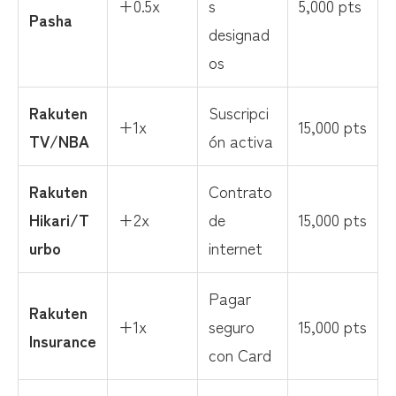
+0.5x
s
5,000 pts
Pasha
designad
os
Rakuten
Suscripci
+1x
15,000 pts
TV/NBA
ón activa
Rakuten
Contrato
Hikari/T
+2x
de
15,000 pts
urbo
internet
Pagar
Rakuten
+1x
seguro
15,000 pts
Insurance
con Card