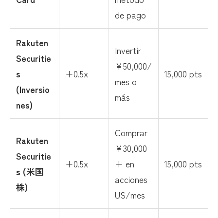
de pago
Rakuten
Invertir
Securitie
¥50,000/
s
+0.5x
15,000 pts
mes o
(Inversio
más
nes)
Comprar
Rakuten
¥30,000
Securitie
+0.5x
+ en
15,000 pts
s (米国
acciones
株)
US/mes