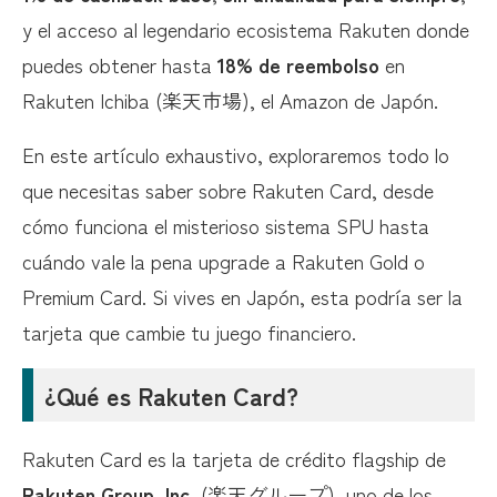
y el acceso al legendario ecosistema Rakuten donde
Rakuten Card Premium Program (Nuevo en 2025)
puedes obtener hasta
18% de reembolso
en
Para Rakuten Gold Card (+¥2,200 anuales):
Rakuten Ichiba (楽天市場), el Amazon de Japón.
Para Rakuten Premium Card (+¥11,000 anuales):
En este artículo exhaustivo, exploraremos todo lo
Para Rakuten Black Card (+¥33,000 anuales):
que necesitas saber sobre Rakuten Card, desde
Comparación: Estándar vs Gold vs Premium vs Black
cómo funciona el misterioso sistema SPU hasta
¿Cuál Rakuten Card Deberías Obtener?
cuándo vale la pena upgrade a Rakuten Gold o
Premium Card. Si vives en Japón, esta podría ser la
Rakuten Card Estándar es Ideal Para:
tarjeta que cambie tu juego financiero.
Rakuten Gold Card Vale la Pena Si:
Rakuten Premium Card Vale la Pena Si:
¿Qué es Rakuten Card?
Rakuten Black Card (Solo Invitación):
Rakuten Card es la tarjeta de crédito flagship de
Ventajas de Rakuten Card
Rakuten Group, Inc.
(楽天グループ), uno de los