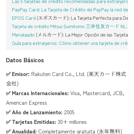
Las 5 tarjetas de crédito recomendadas para extranjeros
Proceso de Solicitud: Paso a Paso
PayPay Card: La Tarjeta de Crédito de PayPay la red de 
Solicitar Rakuten Card Standard
EPOS Card
(エポスカード): La Tarjeta Perfecta para Descuent
Tips para Maximizar Aprobación
Tarjeta de crédito Mitsui Sumitomo 三井住友カード NL: La Ta
Merukaado
(メルカード): La Mejor Opción de las Tarjetas de
Bonos de Bienvenida: ¡Gana Miles de Puntos Gratis!
Guía para extranjeros: Cómo obtener una tarjeta de crédi
Preguntas Frecuentes (FAQ)
Datos Básicos
Consejos de Seguridad
✅ Emisor:
Rakuten Card Co., Ltd. (楽天カード株式
Conclusión: ¿Deberías Obtener Rakuten Card?
会社)
✅ Marcas Internacionales:
Visa, Mastercard, JCB,
American Express
✅ Año de Lanzamiento:
2005
✅ Tarjetas Emitidas:
30+ millones
✅ Anualidad:
Completamente gratuita (永年無料)