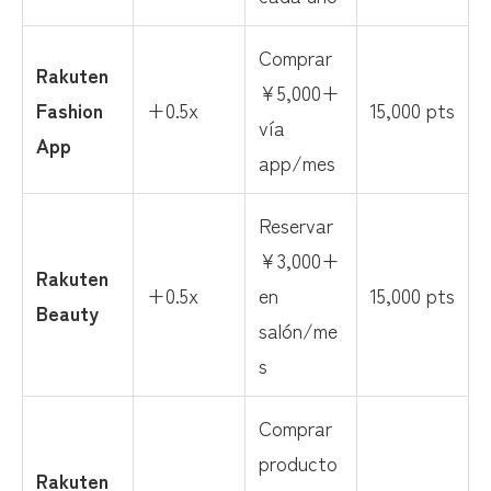
Comprar
Rakuten
¥5,000+
Fashion
+0.5x
15,000 pts
vía
App
app/mes
Reservar
¥3,000+
Rakuten
+0.5x
en
15,000 pts
Beauty
salón/me
s
Comprar
producto
Rakuten