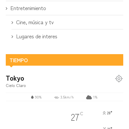
Entretenimiento
Cine, música y tv
Lugares de interes
TIEMPO
Tokyo
Cielo Claro
90%
3.5km/h
1%
°
C
27
28
°
26